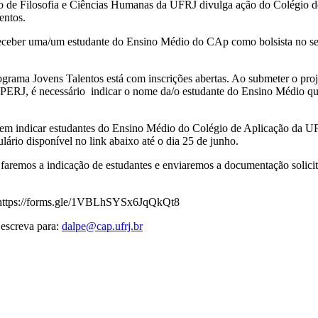
 de Filosofia e Ciências Humanas da UFRJ divulga ação do Colégio d
entos.
eceber uma/um estudante do Ensino Médio do CAp como bolsista no se
rama Jovens Talentos está com inscrições abertas. Ao submeter o proj
PERJ, é necessário indicar o nome da/o estudante do Ensino Médio qu
 em indicar estudantes do Ensino Médio do Colégio de Aplicação da UF
lário disponível no link abaixo até o dia 25 de junho.
 faremos a indicação de estudantes e enviaremos a documentação solicit
: https://forms.gle/1VBLhSYSx6JqQkQt8
 escreva para:
dalpe@cap.ufrj.br