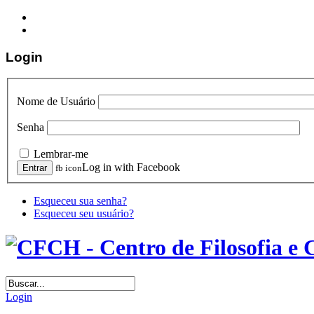
Login
Nome de Usuário
Senha
Lembrar-me
Log in with Facebook
fb icon
Esqueceu sua senha?
Esqueceu seu usuário?
Login