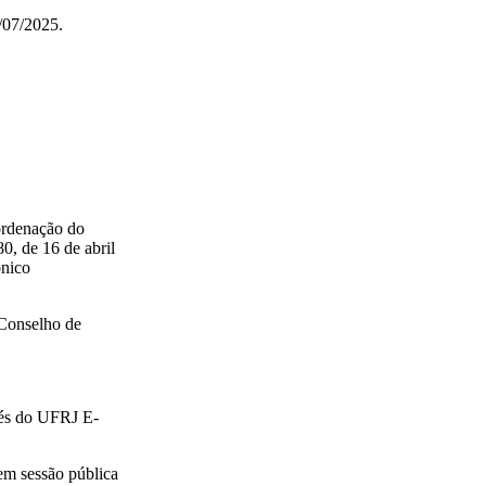
3/07/2025.
ordenação do
0, de 16 de abril
ônico
Conselho de
avés do UFRJ E-
em sessão pública