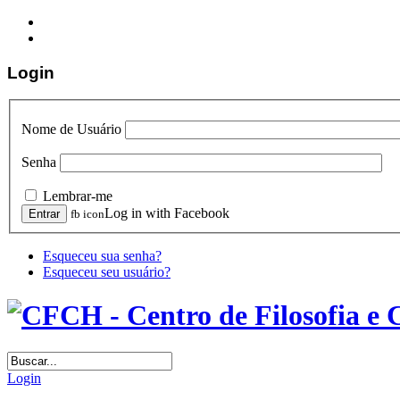
Login
Nome de Usuário
Senha
Lembrar-me
Log in with Facebook
fb icon
Esqueceu sua senha?
Esqueceu seu usuário?
Login