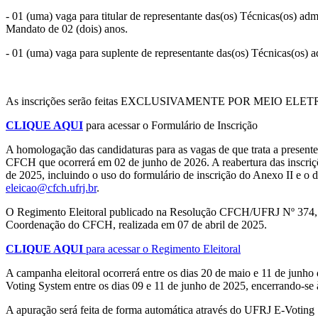
- 01 (uma) vaga para titular de representante das(os) Técnicas(os) ad
Mandato de 02 (dois) anos.
- 01 (uma) vaga para suplente de representante das(os) Técnicas(os)
As inscrições serão feitas EXCLUSIVAMENTE POR MEIO ELETRÔNI
CLIQUE AQUI
para acessar o Formulário de Inscrição
A homologação das candidaturas para as vagas de que trata a present
CFCH que ocorrerá em 02 de junho de 2026. A reabertura das inscriçõ
de 2025, incluindo o uso do formulário de inscrição do Anexo II e o d
eleicao@cfch.ufrj.br
.
O Regimento Eleitoral publicado na Resolução CFCH/UFRJ Nº 374, d
Coordenação do CFCH, realizada em 07 de abril de 2025.
CLIQUE AQUI
para acessar o Regimento Eleitoral
A campanha eleitoral ocorrerá entre os dias 20 de maio e 11 de junho
Voting System entre os dias 09 e 11 de junho de 2025, encerrando-se 
A apuração será feita de forma automática através do UFRJ E-Voting 