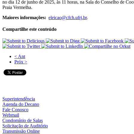
no dia 12 de junho de 2025, às 11 horas, na Sala do Conselho de 
Praia Vermelha.
Maiores informações:
eleicao@cfch.ufrj.br
.
Compartilhe este conteúdo
< Ant
Próx >
Superintendência
Agenda do Decano
Fale Conosco
Webmail
Condomínio de Salas
Solicitação de Auditório
Transmissão Online