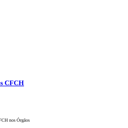
ões CFCH
 CFCH nos Órgãos