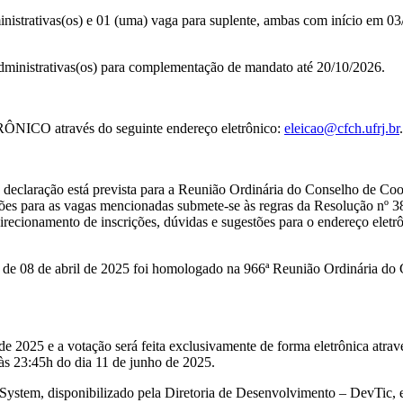
ministrativas(os) e 01 (uma) vaga para suplente, ambas com início em 0
 administrativas(os) para complementação de mandato até 20/10/2026.
CO através do seguinte endereço eletrônico:
eleicao@cfch.ufrj.br
.
e declaração está prevista para a Reunião Ordinária do Conselho de Co
es para as vagas mencionadas submete-se às regras da Resolução nº 38
irecionamento de inscrições, dúvidas e sugestões para o endereço eletr
e 08 de abril de 2025 foi homologado na 966ª Reunião Ordinária do 
 de 2025 e a votação será feita exclusivamente de forma eletrônica atr
às 23:45h do dia 11 de junho de 2025.
System, disponibilizado pela Diretoria de Desenvolvimento – DevTic, 