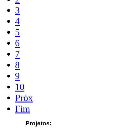
3
4
5
6
7
8
9
10
Próx
Fim
Projetos: