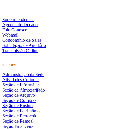
Superintendência
Agenda do Decano
Fale Conosco
Webmail
Condomínio de Salas
Solicitação de Auditório
Transmissão Online
SEÇÕES
Administração da Sede
Atividades Culturais
Seção de Informática
Seção de Almoxarifado
Seção de Arquivo
Seção de Compras
Seção de Ensino
Seção de Patrimônio
Seção de Protocolo
Seção de Pessoal
Seção Financeira