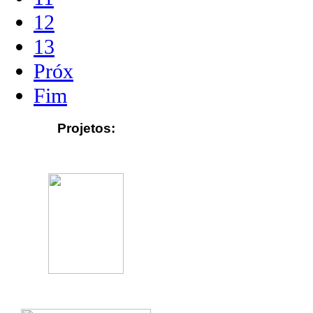
12
13
Próx
Fim
Projetos: