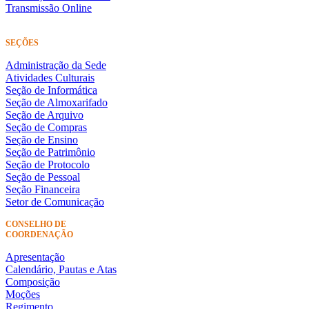
Transmissão Online
SEÇÕES
Administração da Sede
Atividades Culturais
Seção de Informática
Seção de Almoxarifado
Seção de Arquivo
Seção de Compras
Seção de Ensino
Seção de Patrimônio
Seção de Protocolo
Seção de Pessoal
Seção Financeira
Setor de Comunicação
CONSELHO DE
COORDENAÇÃO
Apresentação
Calendário, Pautas e Atas
Composição
Moções
Regimento