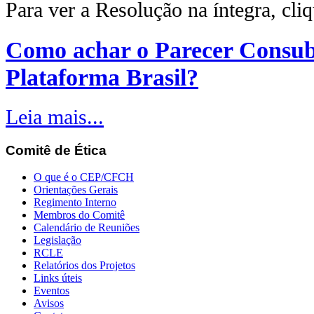
Para ver a Resolução na íntegra, cli
Como achar o Parecer Consub
Plataforma Brasil?
Leia mais...
Comitê
de Ética
O que é o CEP/CFCH
Orientações Gerais
Regimento Interno
Membros do Comitê
Calendário de Reuniões
Legislação
RCLE
Relatórios dos Projetos
Links úteis
Eventos
Avisos