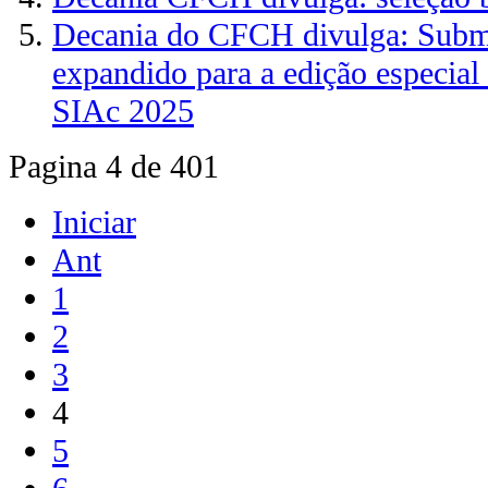
Decania do CFCH divulga: Subm
expandido para a edição especia
SIAc 2025
Pagina 4 de 401
Iniciar
Ant
1
2
3
4
5