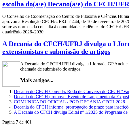
escolha do(a/e) Decano(a/e) do CFCH/UFR
O Conselho de Coordenação do Centro de Filosofia e Ciências Human
aprovou a Resolução CFCH/UFRJ nº 444, de 10 de fevereiro de 2026 
sobre as normas da consulta à comunidade acadêmica do CFCH/UFRJ 
quadriênio 2026–2030.
A Decania do CFCH/UFRJ divulga a I Jor
extensionistas e submissão de artigos
A Decania do CFCH/UFRJ divulga a I Jornada GP Ancine e 
chamada de submissão de artigos.
Mais artigos...
Decania do CFCH Convida: Roda de Conversa do CFCH "Vamos
Decania do CFCH promove: Evento de Lançamento da Expos
COMUNICADO OFICIAL - PGD DECANIA CFCH 2026
Decania do CFCH informa: prorrogação de prazo para inscriç
A Decania do CFCH divulga Edital nº 1/2025 do Programa d
Pagina 7 de 401