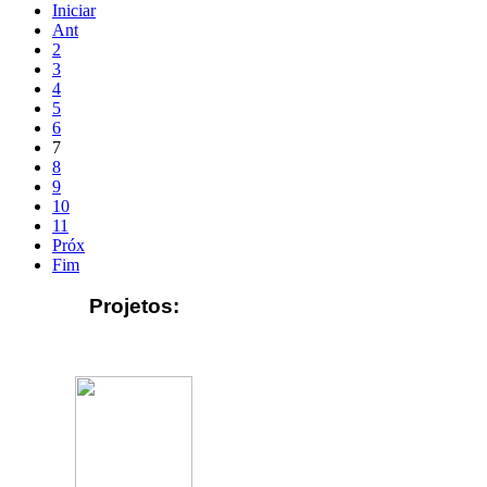
Iniciar
Ant
2
3
4
5
6
7
8
9
10
11
Próx
Fim
Projetos: