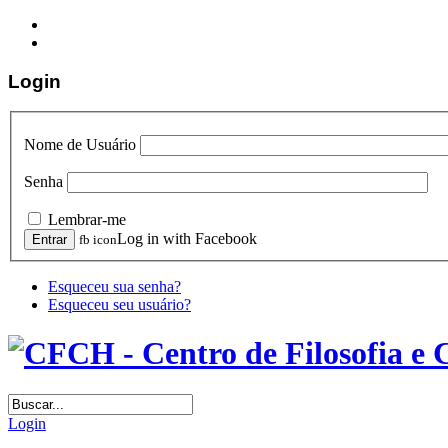
Login
Nome de Usuário
Senha
Lembrar-me
Log in with Facebook
fb icon
Esqueceu sua senha?
Esqueceu seu usuário?
Login