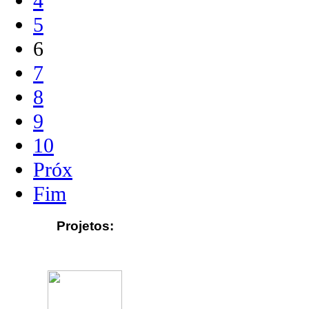
4
5
6
7
8
9
10
Próx
Fim
Projetos: