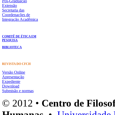
Pós-Graduação
Extensão
Secretaria das
Coordenações de
Integração Acadêmica
COMITÊ DE ÉTICA EM
PESQUISA
BIBLIOTECA
REVISTA DO CFCH
Versão Online
Apresentação
Expediente
Download
Submisão e normas
© 2012 •
Centro de Filosof
Humanas
•
Universidade 