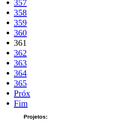
357
358
359
360
361
362
363
364
365
Próx
Fim
Projetos: