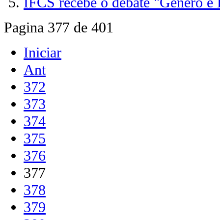
IFCS recebe o debate "Gênero e
Pagina 377 de 401
Iniciar
Ant
372
373
374
375
376
377
378
379