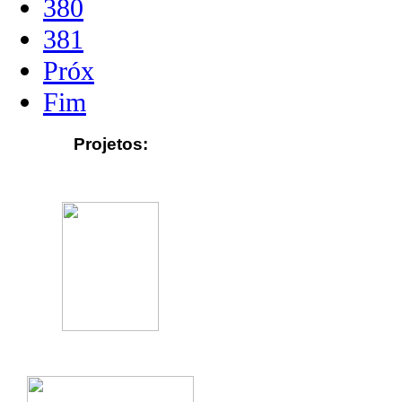
380
381
Próx
Fim
Projetos: