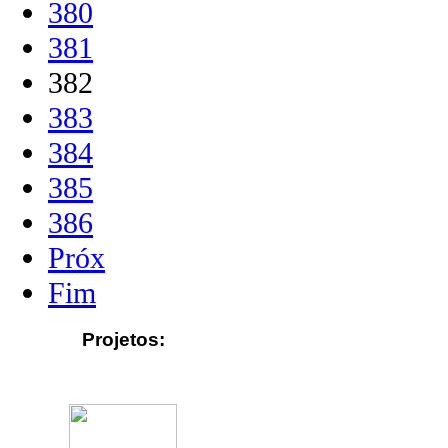
380
381
382
383
384
385
386
Próx
Fim
Projetos: