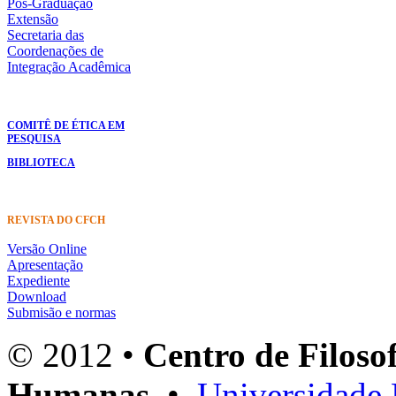
Pós-Graduação
Extensão
Secretaria das
Coordenações de
Integração Acadêmica
COMITÊ DE ÉTICA EM
PESQUISA
BIBLIOTECA
REVISTA DO CFCH
Versão Online
Apresentação
Expediente
Download
Submisão e normas
© 2012 •
Centro de Filosof
Humanas
•
Universidade 