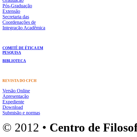
Graduação
Pós-Graduação
Extensão
Secretaria das
Coordenações de
Integração Acadêmica
COMITÊ DE ÉTICA EM
PESQUISA
BIBLIOTECA
REVISTA DO CFCH
Versão Online
Apresentação
Expediente
Download
Submisão e normas
© 2012 •
Centro de Filosof