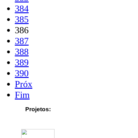
384
385
386
387
388
389
390
Próx
Fim
Projetos: