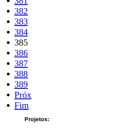
381
382
383
384
385
386
387
388
389
Próx
Fim
Projetos: